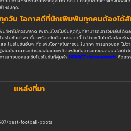
อกาสในการได้รับรางวัลจริงที่สูงมาก ดังนั้น ถ้าคุณต้องการแทงบอลและ
ดสำหรับคุณ
ุกวัน โอกาสดีที่นักเพิมพันทุกคนต้องได้สั
ิมพันกีฬาไม่ควรพลาด เพราะมีโปรโมชั่นสุดคุ้มที่สามารถเข้าร่วมเล่นได้
รโมชั่นต่างๆ ที่มาพร้อมกับเว็บแทงบอลนี้ ไม่ว่าจะเป็นโบนัสต้อนรับสมา
ุด และโปรโมชั่นอื่นๆ ที่จะเพิ่มโอกาสในการชนะในทุกๆ การแทงบอล ไม่ว่
ผู้เล่นยังสามารถเข้าร่วมเล่นและเพลิดเพลินกับการแทงบอลออนไลน์ได้
การแทงบอลและรับโปรโมชั่นที่คุ้มค่า
UFABET เว็บตรงทางเข้า
คือสถาน
แหล่งที่มา
687/best-football-boots