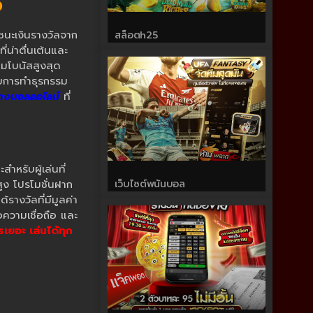
ง
รชนะเงินรางวัลจาก
สล็อตh25
ี่น่าตื่นเต้นและ
้อมโบนัสสูงสุด
ับการทำธุรกรรม
แทงบอลออไลน์
ที่
สำหรับผู้เล่นที่
เว็บไซต์พนันบอล
สูง โปรโมชั่นฝาก
้รางวัลที่มีมูลค่า
ความเชื่อถือ และ
เยอะ เล่นได้ทุก