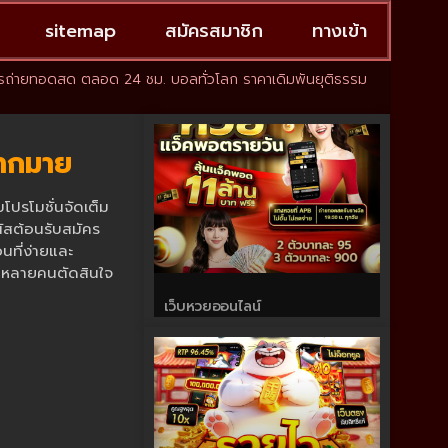
sitemap
สมัครสมาชิก
ทางเข้า
ถ่ายทอดสด ตลอด 24 ชม. บอลทั่วโลก ราคาเดิมพันยุติธรรม
มากมาย
โปรโมชั่นจัดเต็ม
นัสต้อนรับสมัคร
นที่ง่ายและ
่นหลายคนตัดสินใจ
เว็บหวยออนไลน์