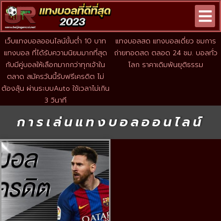
เว็บแทงบอลออนไลน์ขั้นต่ำ 10 บาท
แทงบอลสด แทงบอลเดี่ยว ชมการ
แทงบอล ที่ได้รับความนิยมมากที่สุด
ถ่ายทอดสด ตลอด 24 ชม. บอลทั่ว
กับมีคู่บอลให้เลือกมากกว่าทุกเจ้าใน
โลก ราคาเดิมพันยุติธรรม
ตลาด สมัครวันนี้รับฟรีเครดิต ไม่
ต้องลุ้น ผ่านระบบAuto ใช้เวลาไม่เกิน
3 วินาที
การเล่นแทงบอลออนไลน์