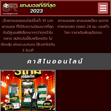
เว็บแทงบอลออนไลน์ขั้นต่ำ 10 บาท
แทงบอลสด แทงบอลเดี่ยว ชมการ
แทงบอล ที่ได้รับความนิยมมากที่สุด
ถ่ายทอดสด ตลอด 24 ชม. บอลทั่ว
กับมีคู่บอลให้เลือกมากกว่าทุกเจ้าใน
โลก ราคาเดิมพันยุติธรรม
ตลาด สมัครวันนี้รับฟรีเครดิต ไม่
ต้องลุ้น ผ่านระบบAuto ใช้เวลาไม่เกิน
3 วินาที
คาสิโนออนไลน์