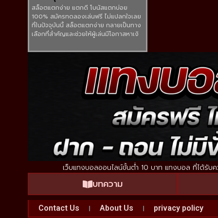
สล็อตแตกง่าย แตกดี โบนัสแตกบ่อย
100% สมัครทดลองเล่นฟรี ไม่แปลกใจเลย
ที่ในปัจจุบันนี้ สล็อตแตกง่าย กลายเป็นทาง
เลือกที่สำคัญและช่วยให้ผู้เล่นมีโอกาสหาเงิ
เว็บแทงบอลออนไลน์ขั้นต่ำ 10 บาท แทงบอล ที่ได้รับความ
บทความ
Contact Us
About Us
privacy policy