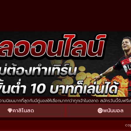
นิยมมากที่สุดกับมีคู่บอลให้เลือกมากกว่าทุกเจ้าในตลาด สมัครวันนี้รับฟรีเค
คาสิโนสด
พนันบอล
co