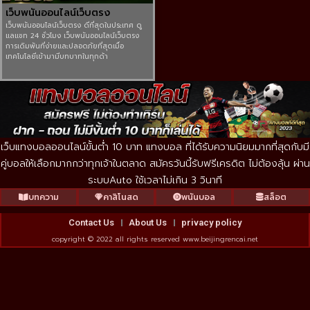
เว็บพนันออนไลน์เว็บตรง
เว็บพนันออนไลน์เว็บตรง ดีที่สุดในประเทศ ดู
แลแชท 24 ชั่วโมง เว็บพนันออนไลน์เว็บตรง
การเดิมพันที่ง่ายและปลอดภัยที่สุดเมื่อ
เทคโนโลยีเข้ามามีบทบาทในทุกด้า
เว็บแทงบอลออนไลน์ขั้นต่ำ 10 บาท แทงบอล ที่ได้รับความนิยมมากที่สุดกับมี
คู่บอลให้เลือกมากกว่าทุกเจ้าในตลาด สมัครวันนี้รับฟรีเครดิต ไม่ต้องลุ้น ผ่าน
ระบบAuto ใช้เวลาไม่เกิน 3 วินาที
บทความ
คาสิโนสด
พนันบอล
สล็อต
Contact Us
About Us
privacy policy
copyright © 2022 all rights reserved
www.beijingrencai.net