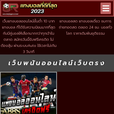
เว็บแทงบอลออนไลน์ขั้นต่ำ 10 บาท
แทงบอลสด แทงบอลเดี่ยว ชมการ
แทงบอล ที่ได้รับความนิยมมากที่สุด
ถ่ายทอดสด ตลอด 24 ชม. บอลทั่ว
กับมีคู่บอลให้เลือกมากกว่าทุกเจ้าใน
โลก ราคาเดิมพันยุติธรรม
ตลาด สมัครวันนี้รับฟรีเครดิต ไม่
ต้องลุ้น ผ่านระบบAuto ใช้เวลาไม่เกิน
3 วินาที
เว็บพนันออนไลน์เว็บตรง