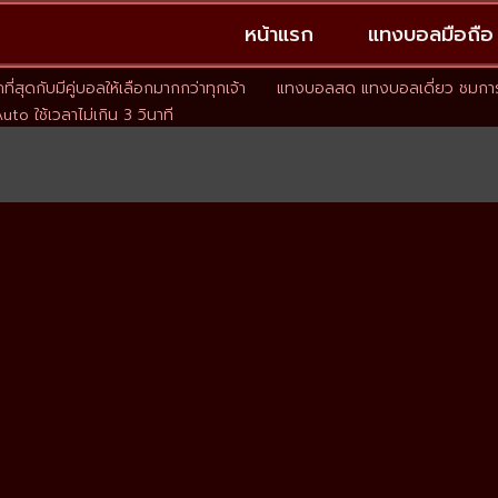
หน้าแรก
แทงบอลมือถือ
สุดกับมีคู่บอลให้เลือกมากกว่าทุกเจ้า
แทงบอลสด แทงบอลเดี่ยว ชมการ
to ใช้เวลาไม่เกิน 3 วินาที