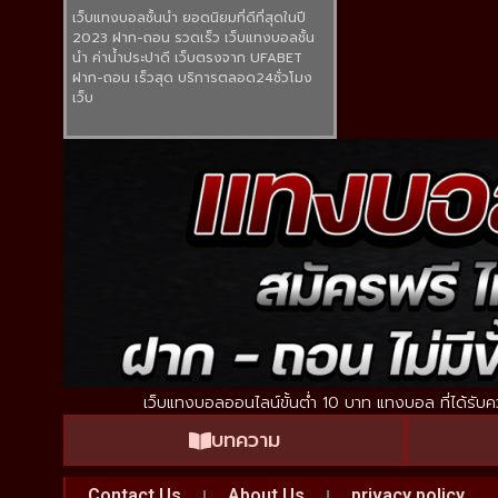
เว็บแทงบอลชั้นนำ ยอดนิยมที่ดีที่สุดในปี
2023 ฝาก-ถอน รวดเร็ว เว็บแทงบอลชั้น
นำ ค่าน้ำประปาดี เว็บตรงจาก UFABET
ฝาก-ถอน เร็วสุด บริการตลอด24ชั่วโมง
เว็บ
เว็บแทงบอลออนไลน์ขั้นต่ำ 10 บาท แทงบอล ที่ได้รับความ
บทความ
Contact Us
About Us
privacy policy