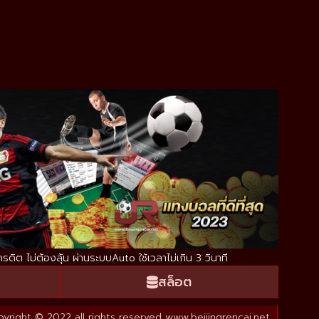
รดิต ไม่ต้องลุ้น ผ่านระบบAuto ใช้เวลาไม่เกิน 3 วินาที
สล็อต
pyright © 2022 all rights reserved
www.beijingrencai.net