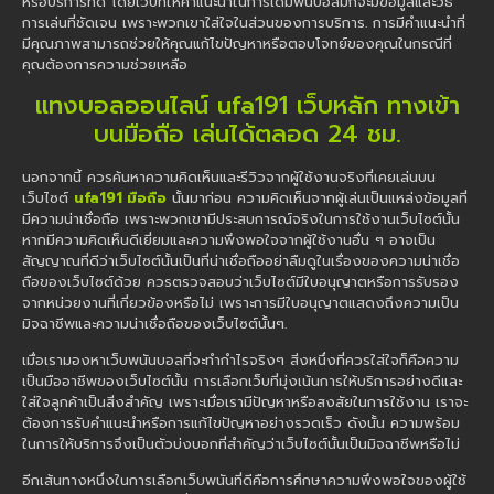
หรือบริการที่ดี โดยเว็บที่ให้คำแนะนำในการเดิมพันบอลมักจะมีข้อมูลและวิธี
การเล่นที่ชัดเจน เพราะพวกเขาใส่ใจในส่วนของการบริการ. การมีคำแนะนำที่
มีคุณภาพสามารถช่วยให้คุณแก้ไขปัญหาหรือตอบโจทย์ของคุณในกรณีที่
คุณต้องการความช่วยเหลือ
แทงบอลออนไลน์ ufa191 เว็บหลัก ทางเข้า
บนมือถือ เล่นได้ตลอด 24 ชม.
นอกจากนี้ ควรค้นหาความคิดเห็นและรีวิวจากผู้ใช้งานจริงที่เคยเล่นบน
เว็บไซต์
ufa191 มือถือ
นั้นมาก่อน ความคิดเห็นจากผู้เล่นเป็นแหล่งข้อมูลที่
มีความน่าเชื่อถือ เพราะพวกเขามีประสบการณ์จริงในการใช้งานเว็บไซต์นั้น
หากมีความคิดเห็นดีเยี่ยมและความพึงพอใจจากผู้ใช้งานอื่น ๆ อาจเป็น
สัญญาณที่ดีว่าเว็บไซต์นั้นเป็นที่น่าเชื่อถืออย่าลืมดูในเรื่องของความน่าเชื่อ
ถือของเว็บไซต์ด้วย ควรตรวจสอบว่าเว็บไซต์มีใบอนุญาตหรือการรับรอง
จากหน่วยงานที่เกี่ยวข้องหรือไม่ เพราะการมีใบอนุญาตแสดงถึงความเป็น
มิจฉาชีพและความน่าเชื่อถือของเว็บไซต์นั้นๆ.
เมื่อเรามองหาเว็บพนันบอลที่จะทำกำไรจริงๆ สิ่งหนึ่งที่ควรใส่ใจก็คือความ
เป็นมืออาชีพของเว็บไซต์นั้น การเลือกเว็บที่มุ่งเน้นการให้บริการอย่างดีและ
ใส่ใจลูกค้าเป็นสิ่งสำคัญ เพราะเมื่อเรามีปัญหาหรือสงสัยในการใช้งาน เราจะ
ต้องการรับคำแนะนำหรือการแก้ไขปัญหาอย่างรวดเร็ว ดังนั้น ความพร้อม
ในการให้บริการจึงเป็นตัวบ่งบอกที่สำคัญว่าเว็บไซต์นั้นเป็นมิจฉาชีพหรือไม่
อีกเส้นทางหนึ่งในการเลือกเว็บพนันที่ดีคือการศึกษาความพึงพอใจของผู้ใช้